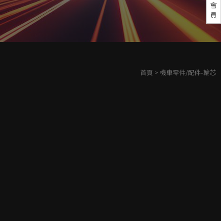
會
員
首頁
> 機車零件/配件-輪芯