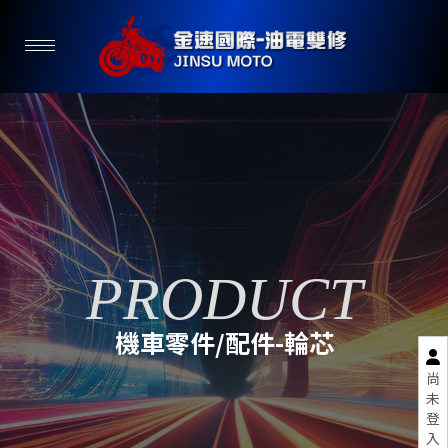
機車零件/配件-輪芯
尚
未
登
入