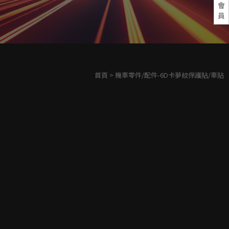
會
員
首頁
> 機車零件/配件-6D卡夢紋保護貼/車貼