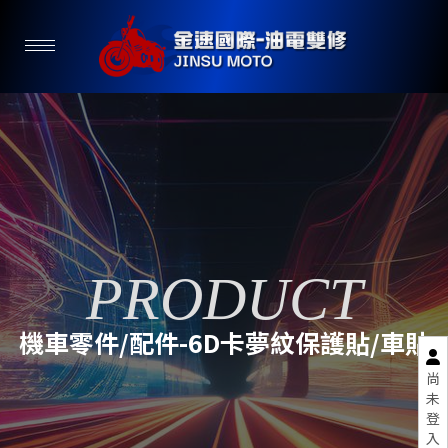
機車零件/配件-6D卡夢紋保護貼/車貼
尚
未
登
入