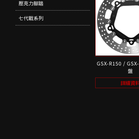
壓克力腳踏
七代戰系列
GSX-R150 / GS
盤
詳細資