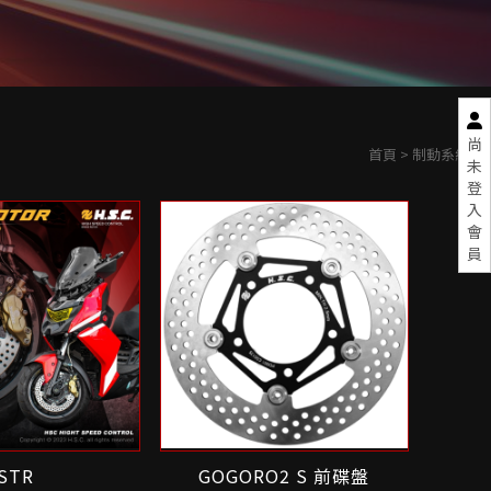
尚
首頁
> 制動系統
未
登
入
會
員
STR
GOGORO2 S 前碟盤