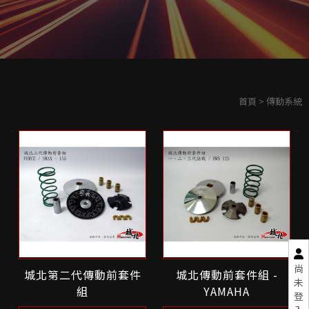
首頁
> 傳動系統
尚
城北第二代傳動前套件
城北傳動前套件組 -
未
組
YAMAHA
登