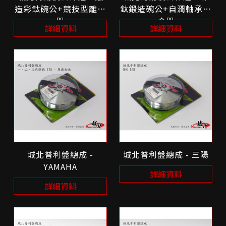
造彩鈦碗公+競技型離合
鈦鍛造碗公+自潤軸承離
器
合器
詳細資料
詳細資料
城北普利盤總成 -
城北普利盤總成 - 三陽
YAMAHA
詳細資料
詳細資料