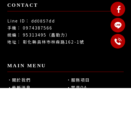
dd0857dd
0974387566
95313495（鑫動力）
彰化縣員林市林森路162-1號
關於我們
服務項目
最新消息
常見QA
改裝實例
產品介紹
聯絡我們
gogoro經銷商
彰化gogoro經銷商
員林gogoro經銷商
gogoro買賣
彰化gogoro買賣