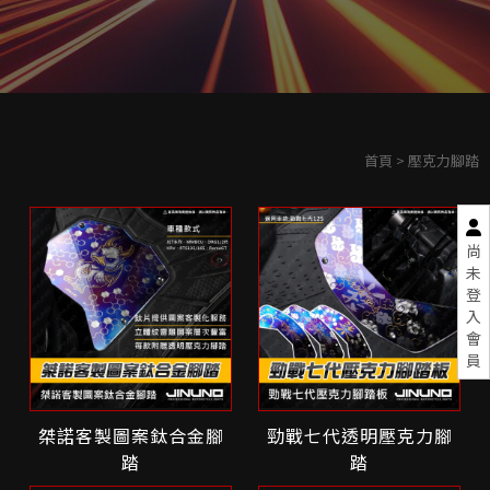
首頁
> 壓克力腳踏
尚
未
登
入
會
員
桀諾客製圖案鈦合金腳
勁戰七代透明壓克力腳
踏
踏