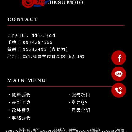
dd0857dd
0974387566
95313495（鑫動力）
彰化縣員林市林森路162-1號
關於我們
服務項目
最新消息
常見QA
改裝實例
產品介紹
聯絡我們
gogoro經銷商
彰化gogoro經銷商
員林gogoro經銷商
gogoro買賣