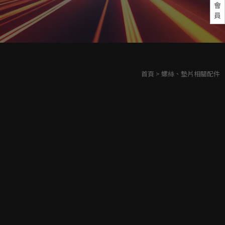
會
員
首頁
> 螺絲、墊片相關配件