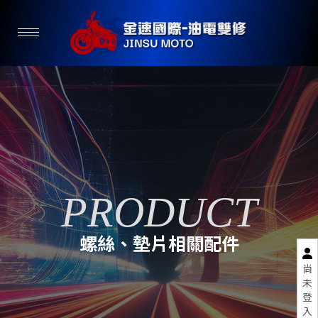
螺絲、墊片相關配件
尚
未
登
入