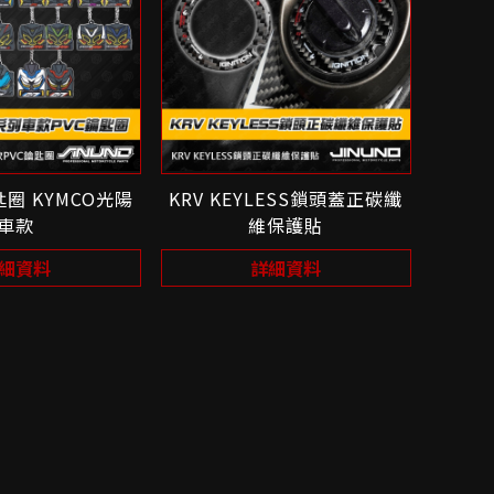
匙圈 KYMCO光陽
KRV KEYLESS鎖頭蓋正碳纖
車款
維保護貼
細資料
詳細資料