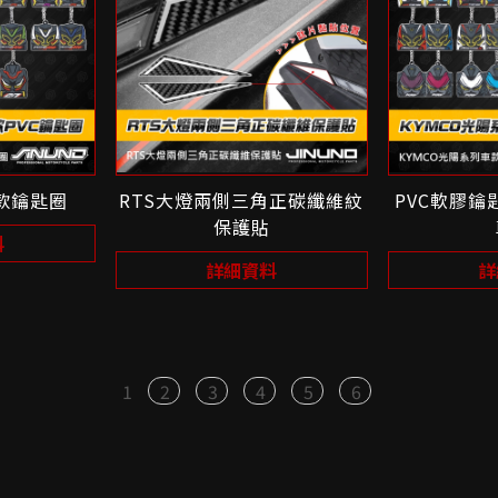
車款鑰匙圈
RTS大燈兩側三角正碳纖維紋
PVC軟膠鑰
保護貼
料
詳細資料
詳
1
2
3
4
5
6