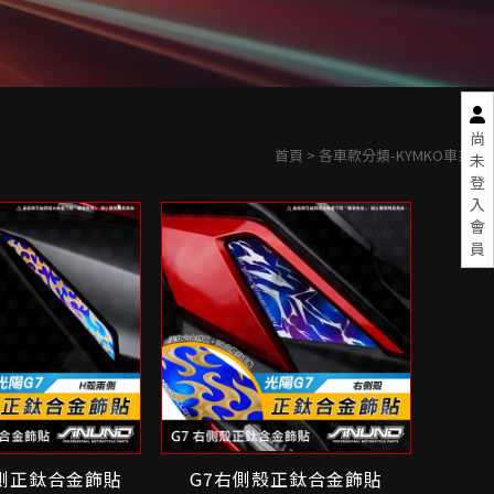
尚
首頁
> 各車款分類-KYMKO車系
未
登
入
會
員
兩側正鈦合金飾貼
G7右側殼正鈦合金飾貼