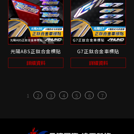
光陽ABS正鈦合金標貼
G7正鈦合金車標貼
詳細資料
詳細資料
1
2
3
4
5
6
7