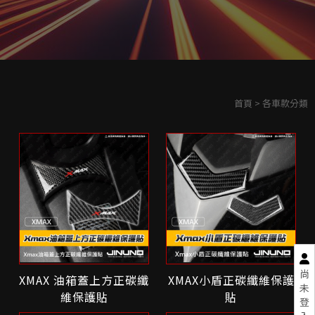
首頁
> 各車款分類
尚
XMAX 油箱蓋上方正碳纖
XMAX小盾正碳纖維保護
未
維保護貼
貼
登