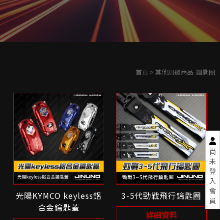
首頁
> 其他周邊商品-鑰匙圈
尚
未
登
入
會
光陽KYMCO keyless鋁
3-5代勁戰飛行鑰匙圈
員
合金鑰匙蓋
詳細資料