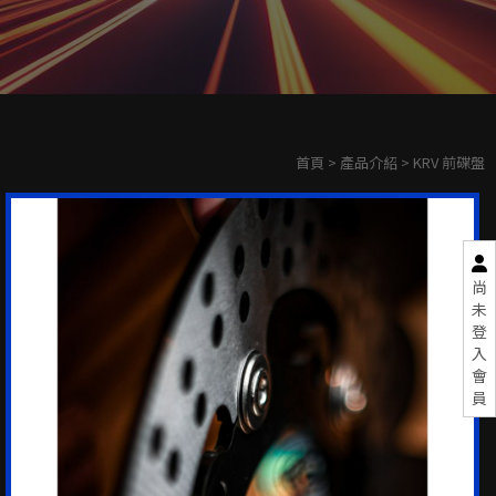
首頁
>
產品介紹
> KRV 前碟盤
尚
未
登
入
會
員